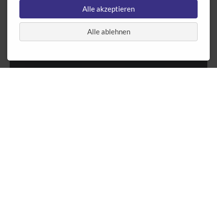
Alle akzeptieren
Alle ablehnen
Eggert Dirk e.K.
Küche & Schlafen
Köterbergstr. 21
32676 Lügde-Niese