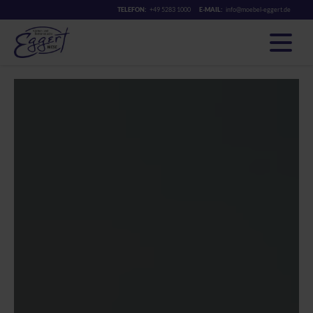
TELEFON:
+49 5283 1000
E-MAIL:
info@moebel-eggert.de