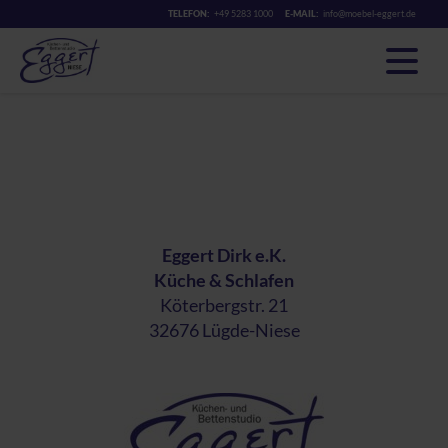
TELEFON:
+49 5283 1000
E-MAIL:
info@moebel-eggert.de
Eggert Dirk e.K.
Küche & Schlafen
Köterbergstr. 21
32676 Lügde-Niese