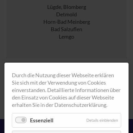
Lügde, Blomberg
Detmold
Horn-Bad Meinberg
Bad Salzuflen
Lemgo
Durch die Nutzung dieser Webseite erklären
Landkreis Paderborn u.a.
Sie sich mit der Verwendung von Cookies
Bad Lippspringe
einverstanden. Detaillierte Informationen über
Altenbeken
den Einsatz von Cookies auf dieser Webseite
erhalten Sie in der Datenschutzerklärung.
Essenziell
Details einblenden